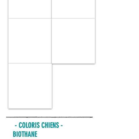
CS07
CS08
Yellow
Gecko
Camo
CS09
Militaire
- COLORIS CHIENS -
BIOTHANE