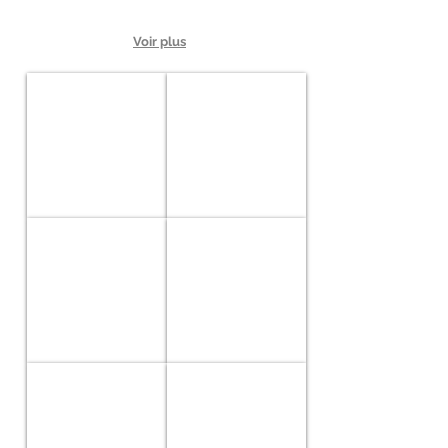
Voir plus
CS01
CS02
Harmony
Blue
Snake
CS03
CS04
Deep
Purple
Blue
Rain
CS05
CS06
Heart
Gryffondor