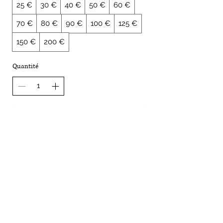
25 €
30 €
40 €
50 €
60 €
70 €
80 €
90 €
100 €
125 €
150 €
200 €
Quantité
Acheter
CRAFT & PAW - À propos.
Conditions générales de ventes
Mentions légales