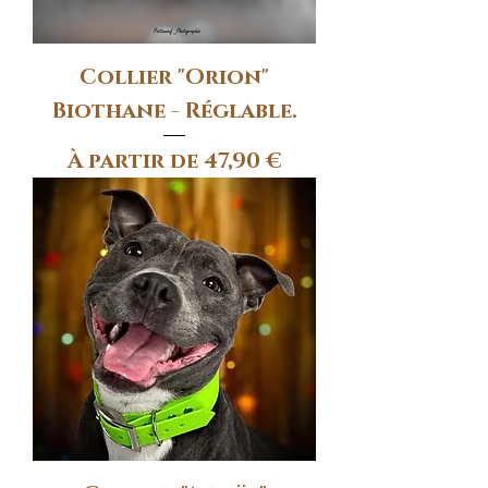
Collier "Orion"
Biothane - Réglable.
Prix promotionnel
À partir de
47,90 €