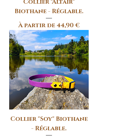
Collier "Altaïr"
Biothane - Réglable.
Prix promotionnel
À partir de
44,90 €
Collier "Soy" Biothane
- Réglable.