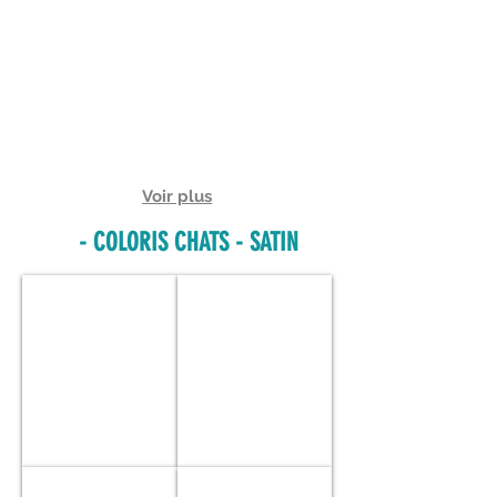
Marron
Rose
Pale
Voir plus
- COLORIS CHATS - SATIN
CC01
CC02
Blanc
Crème
CC03
CC04