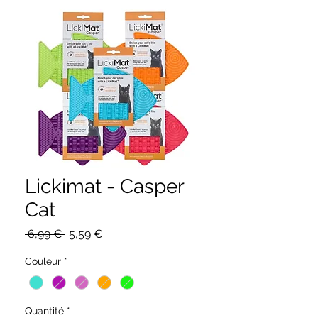
Lickimat - Casper
Cat
Prix
Prix
 6,99 € 
5,59 €
original
promotionnel
Couleur
*
Quantité
*