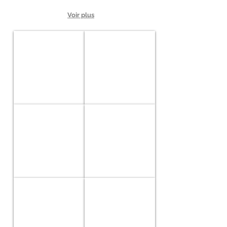
Voir plus
CS01
CS02
Harmony
Blue
Snake
CS03
CS04
Deep
Purple
Blue
Rain
CS05
CS06
Heart
Gryffondor