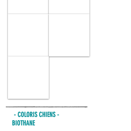
CS07
CS08
Yellow
Gecko
Camo
CS09
Militaire
- COLORIS CHIENS -
BIOTHANE